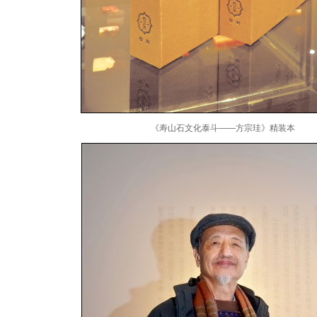
《寿山石文化泰斗——方宗珪》精装本