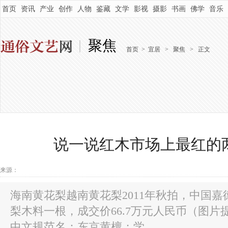
首页
资讯
产业
创作
人物
鉴藏
文学
影视
摄影
书画
佛学
音乐
聚焦
首页
>
宜居
>
聚焦
>
正文
说一说红木市场上最红的
来源：
海南黄花梨越南黄花梨2011年秋拍，中国
梨木料一根，成交价66.7万元人民币（图片
中文规范名：东京黄檀；学...