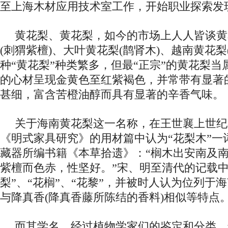
至上海木材应用技术室工作，开始职业探索发
黄花梨、黄花梨，如今的市场上人人皆谈黄
(刺猬紫檀)、大叶黄花梨(鹊肾木)、越南黄花梨
种“黄花梨”种类繁多，但最“正宗”的黄花梨
的心材呈现金黄色至红紫褐色，并常带有显著
甚细，富含苦橙油醇而具有显著的辛香气味。
关于海南黄花梨这一名称，在王世襄上世纪
《明式家具研究》的用材篇中认为“花梨木”一
藏器所编书籍《本草拾遗》：“榈木出安南及
紫檀而色赤，性坚好。”宋、明至清代的记载中
梨”、“花榈”、“花黎”，并被时人认为位列于
与降真香(降真香藤所陈结的香料)相似等特点
而其学名，经过植物学家们的鉴定和分类，