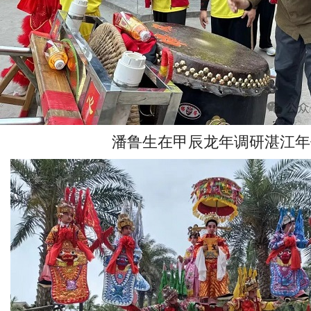
潘鲁生在甲辰龙年调研湛江年