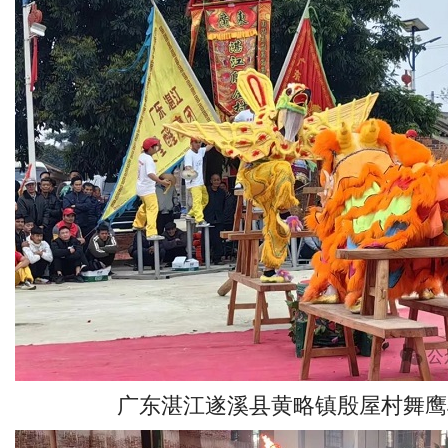
广东湛江遂溪县黄略镇殷屋村舞鹰