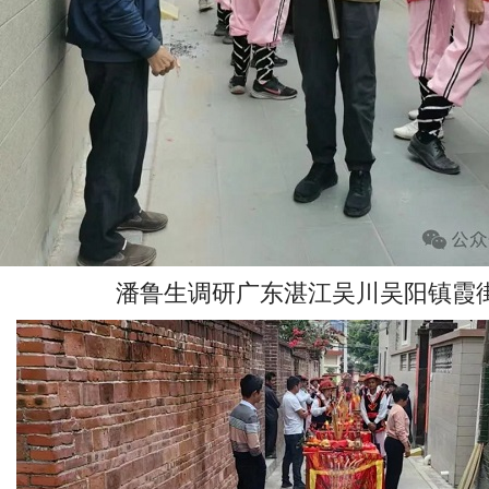
潘鲁生调研广东湛江吴川吴阳镇霞