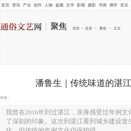
首页
资讯
产业
创作
人物
鉴藏
文学
影视
摄影
书画
佛学
音乐
聚焦
首页
>
宜居
>
聚焦
>
正文
潘鲁生｜传统味道的湛
来源：
我曾在2016年到过湛江，亲身感受过年例
了深刻的印象。这次到湛江看到城乡建设发
化，但传统的年例文化仍保护得...