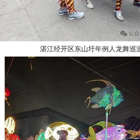
湛江经开区东山圩年例人龙舞巡