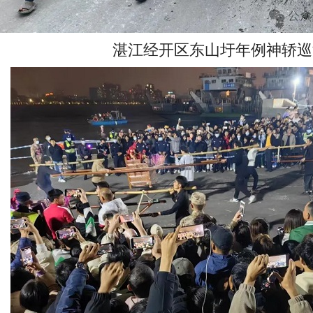
湛江经开区东山圩年例神轿巡