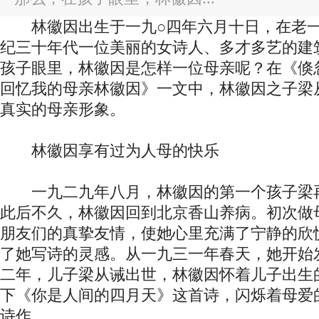
林徽因出生于一九○四年六月十日，在老一
纪三十年代一位美丽的女诗人、多才多艺的建
孩子眼里，林徽因是怎样一位母亲呢？在《倏
回忆我的母亲林徽因》一文中，林徽因之子梁
真实的母亲形象。
林徽因享有过为人母的快乐
一九二九年八月，林徽因的第一个孩子梁
此后不久，林徽因回到北京香山养病。初次做
朋友们的真挚友情，使她心里充满了宁静的欣
了她写诗的灵感。从一九三一年春天，她开始
二年，儿子梁从诫出世，林徽因怀着儿子出生
下《你是人间的四月天》这首诗，闪烁着母爱
诗作。