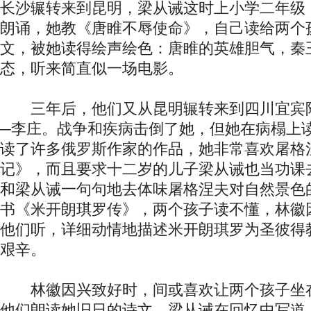
长沙辗转来到昆明，梁从诫这时上小学二年级
朗诵，她教《唐睢不辱使命》，自己读给两个
文，被她读得绘声绘色：唐睢的英雄胆气，秦
态，听来简直似一场电影。
三年后，他们又从昆明辗转来到四川宜宾
─李庄。战争和疾病击倒了她，但她在病榻上
读了许多俄罗斯作家的作品，她非常喜欢屠格
记》，而且要求十二岁的儿子梁从诫也当功课
和梁从诫一句句地去体味屠格涅夫对自然景色
书《米开朗琪罗传》，两个孩子读不懂，林徽
他们听，详细动情地描述米开朗琪罗为圣彼得
艰辛。
林徽因兴致好时，间或喜欢让两个孩子坐
他们朗读她旧日的诗文。梁从诫在回忆中写道