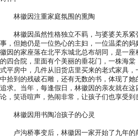
林徽因注重家庭氛围的熏陶
林徽因虽然性格独立不羁，与婆婆关系紧
事，但她仍是一位热心的主妇，一位温柔的妈
徽因的家座落在北平东城北总布胡同，是一座
的四合院，里面有个美丽的垂花门，一株海棠
式平房中，几件从旧货店里买来的老式家具，
中拾到的残破石雕，还有无数的书，体现了她
追求。当年，每逢假日，林徽因的亲友就在这
论，笑语喧声，热闹非常，让孩子们也享受到
林徽因用书陶冶孩子的心灵
卢沟桥事变后，林徽因一家开始了九年的