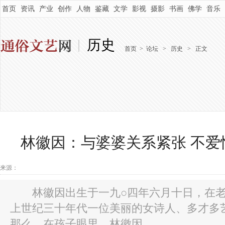
首页
资讯
产业
创作
人物
鉴藏
文学
影视
摄影
书画
佛学
音乐
历史
首页
>
论坛
>
历史
>
正文
林徽因：与婆婆关系紧张 不爱
来源：
林徽因出生于一九○四年六月十日，在老
上世纪三十年代一位美丽的女诗人、多才多
那么，在孩子眼里，林徽因...