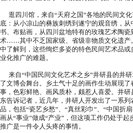
逛四川馆，来自“天府之国”各地的民间文
底：从小凉山的彝族刺绣到遂宁的观音绣，从
书、布贴画，从四川盆地特有的玫瑰艺术陶瓷
术……其中不乏国家级、省级非物质文化遗产
中了解到，这些绚烂多姿的特色民间艺术品或
业化推广的难题。
来自“中国民间文化艺术之乡”井研县的井
了文博会舞台。乡土气十足的画作生动展现了
事，色彩鲜艳、画风质朴，颇惹人喜爱。井研
东告诉记者，近几年，井研人开发出了一系列
品，包括“瓷艺乡愁”、“真丝彩巾”、“中国折
画从“事业”做成“产业”，但这项工作仍处于
推广是一件令人头疼的事情。