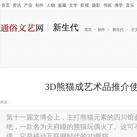
首页
资讯
产业
创作
人物
鉴藏
文学
影视
摄影
书画
佛学
音乐
新生代
首页
>
创作
>
新生代
>
正
3D熊猫成艺术品推介
来源：
第十一届文博会上，主打熊猫元素的四川馆
绝，一款名为天府瞳的熊猫玩偶火了。这可
偶，它是移动互联网时代的3D熊猫...