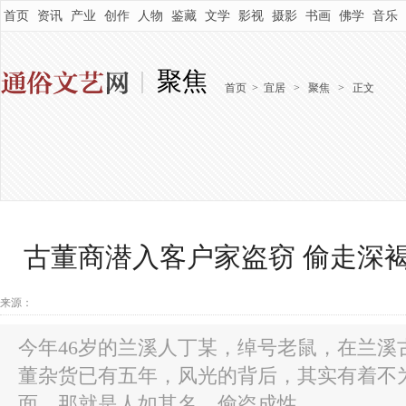
首页
资讯
产业
创作
人物
鉴藏
文学
影视
摄影
书画
佛学
音乐
聚焦
首页
>
宜居
>
聚焦
>
正文
古董商潜入客户家盗窃 偷走深
来源：
今年46岁的兰溪人丁某，绰号老鼠，在兰溪
董杂货已有五年，风光的背后，其实有着不
面，那就是人如其名，偷盗成性...